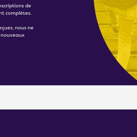
nscriptions de
nt complètes.
eçues, nous ne
e nouveaux