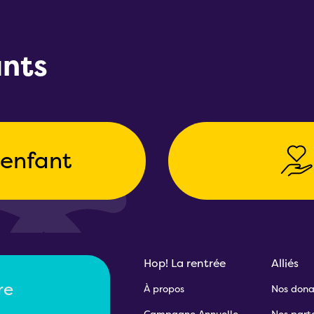
ants
 enfant
Hop! La rentrée
Alliés
re
À propos
Nos dona